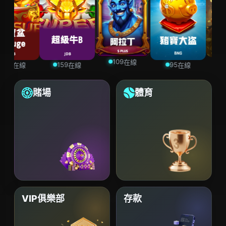
首頁
娛樂城體驗金
娛樂城體驗金
查看更多
全部消息
娛樂城體驗金
娛樂城詐騙
娛樂城推薦