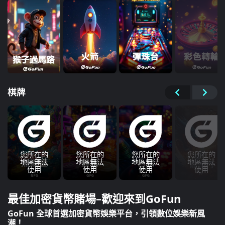
棋牌
您所在的
您所在的
您所在的
您所在的
地區無法
地區無法
地區無法
地區無法
使用
使用
使用
使用
最佳加密貨幣賭場–歡迎來到GoFun
GoFun 全球首選加密貨幣娛樂平台，引領數位娛樂新風
潮！