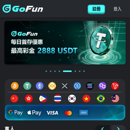
註冊
登入
真人