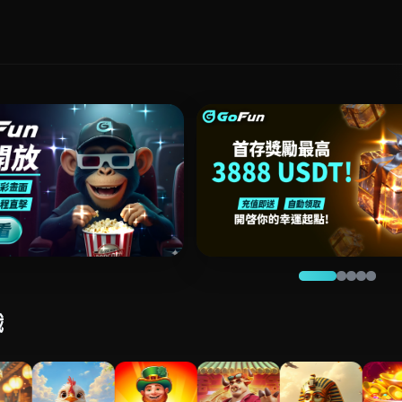
優惠
Gofun遊戲精選
Gofun娛樂城情報站
USDT