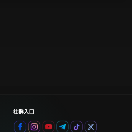
出金穩定性一直是玩家關注的核心。隨着網路資
藏著潛在的營運風險。本篇文章將從專業編輯角
架構上採用了主流的加密技術，宣稱具備快速
大額中獎時的撥款反應速度。穩定的平台通