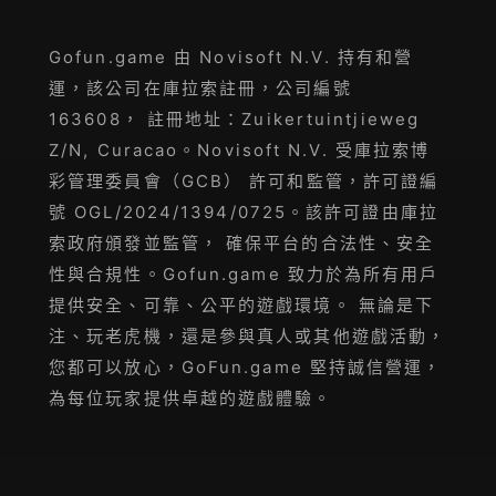
在實際操作中，Gofun娛樂城的轉帳申
注。若玩家帳戶狀態正常，且符合該次活動
立思考能力，確認其是否來自於真實使用者
預防gofun娛樂城詐騙的初
要降低遭遇gofun娛樂城詐騙風險，玩
名品牌建立釣魚網站，透過極高回饋吸引玩
基本自保手段。