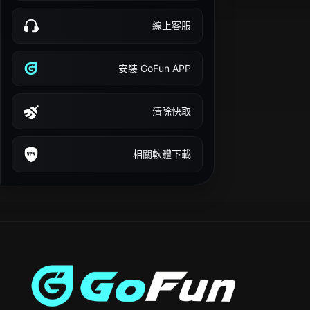
網路博弈市場蓬勃發展，尋找合適的
娛樂城推
心。本文將深入分析挑選娛樂城的關鍵指標，
立即註冊