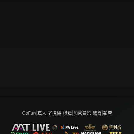
平台時，安全性與公正性是玩家最關心的核
薦
幫助您避開風險，做出明智選擇。