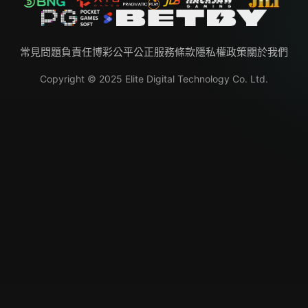
點一次解析
 挑選娛樂城的關鍵五大指標 
 避開娛樂城詐
 善用資源：體驗金與優惠的正確用法 
 結論 